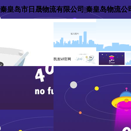
秦皇岛市日晟物流有限公司|秦皇岛物流公司
凯发k8官网