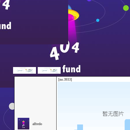
[no.3933]
alfredo