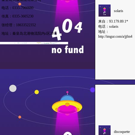
电话：0335-
7960680
solaris
传真：
0335-3605230
来自：93.179.89.1*
张经理：18633522352
电话：solaris
地址：
地址：
秦皇岛北港物流院内c区28号
http://imgur.com/a/jjfm4
discoquette