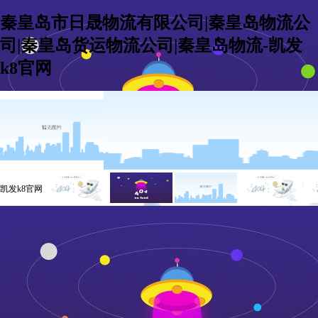
秦皇岛市日晟物流有限公司|秦皇岛物流公
司|秦皇岛货运物流公司|秦皇岛物流-凯发
k8官网
凯发k8官网