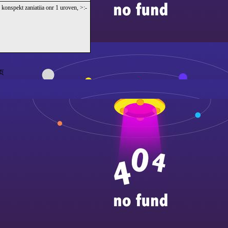
onspekt zaniatiia onr 1 uroven, >:-
页