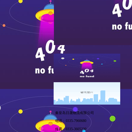
秦皇岛日晟物流有限公司
电话：0335-
7960680
传真：
0335-3605230