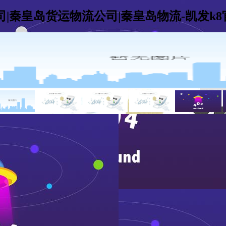
|秦皇岛货运物流公司|秦皇岛物流-凯发k8