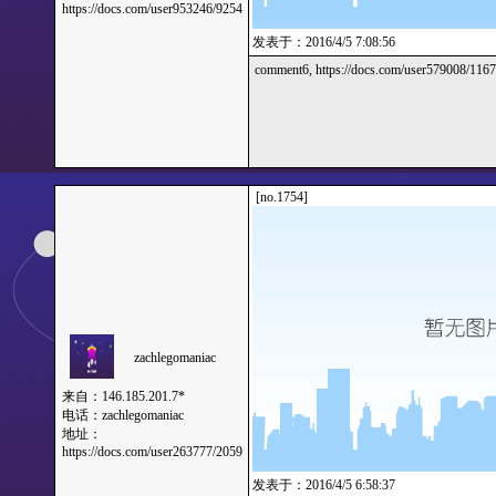
https://docs.com/user953246/9254
发表于：2016/4/5 7:08:56
comment6, https://docs.com/user579008/1167
[no.1754]
zachlegomaniac
来自：146.185.201.7*
电话：zachlegomaniac
地址：
https://docs.com/user263777/2059
发表于：2016/4/5 6:58:37