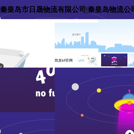
秦皇岛市日晟物流有限公司|秦皇岛物流公司
凯发k8官网