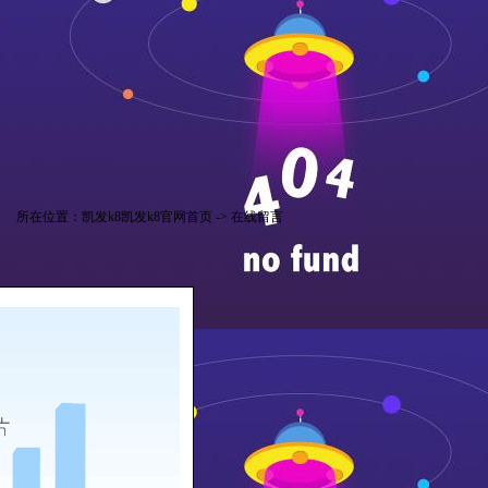
所在位置：凯发k8凯发k8官网首页 -> 在线留言