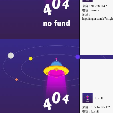
来自：91.238.114.*
电话：veruca
地址：
http://imgur.com/a/7m1gh
koshil
来自：185.14.195.17*
电话：koshil