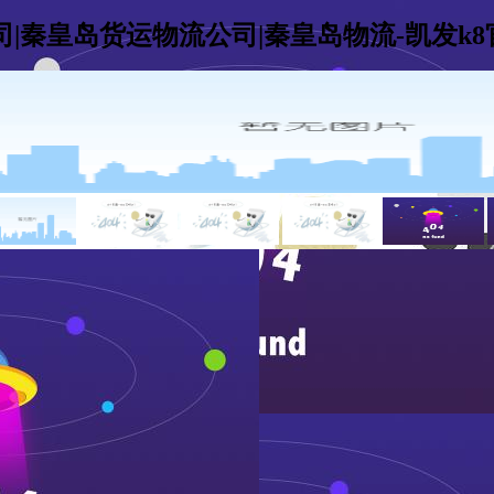
|秦皇岛货运物流公司|秦皇岛物流-凯发k8