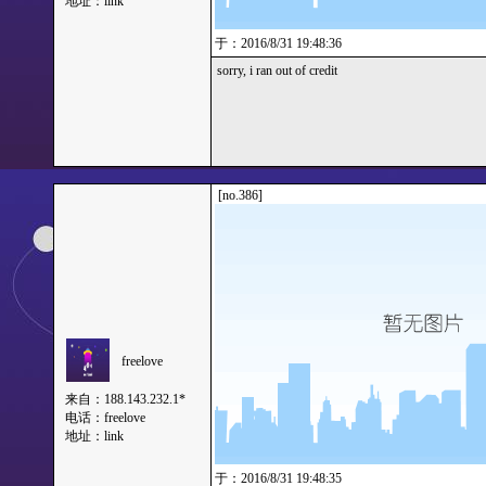
地址：link
于：2016/8/31 19:48:36
sorry, i ran out of credit
[no.386]
freelove
来自：188.143.232.1*
电话：freelove
地址：link
于：2016/8/31 19:48:35