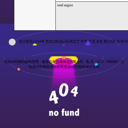
until august
总计留言11628条
凯发k8凯发k8官网首页
前页
下页
末页
第125页 共3876
凯发k8官网的版权管理：秦皇岛市日晟物流有限公司 电 话：0335-
7960680 "));
凯发k8官网
|
凯发k8官网
|
凯发k8官网
|
凯发k8官网