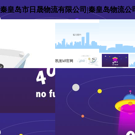
秦皇岛市日晟物流有限公司|秦皇岛物流公司
凯发k8官网