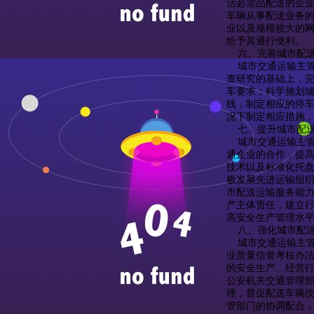
活必需品配送的企
车辆从事配送业务的
业以及规模较大的
给予其通行便利。
六、完善城市配送
城市交通运输主管
查研究的基础上，
车要求；科学施划
线，制定相应的停
况下制定相应措施
七、提升城市配送
城市交通运输主管
通企业的合作，提
技术以及标准化托
极发展先进运输组
市配送运输服务能
产主体责任，建立
高安全生产管理水
八、强化城市配送
城市交通运输主管
业质量信誉考核办法
的安全生产、经营
公安机关交通管理
理，督促配送车辆
管部门的协调配合