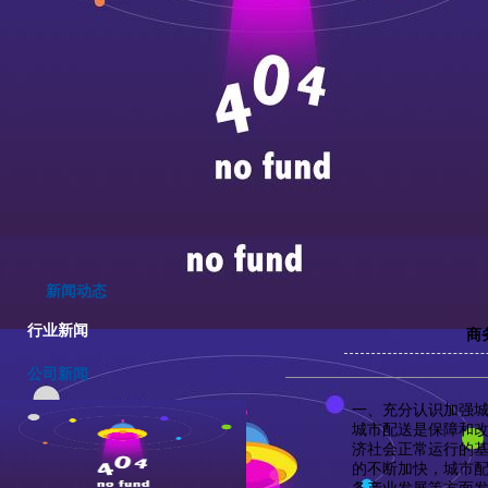
新闻动态
行业新闻
商
公司新闻
一、充分认识加强
城市配送是保障和
济社会正常运行的
的不断加快，城市