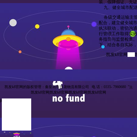
装、假牌假证、无
九、健全城市配送
各级交通运输主管
配合，建立健全城
执法联动，密切沟
行管理工作取得实
务指导与监督检查
下，结合各自实际
凯发k8官网
凯发k8官网的版权管理：秦皇岛市日晟物流有限公司 电 话：0335-
7960680 "));
凯发k8官网
|
凯发k8官网
|
凯发k8官网
|
凯发k8官网
网站地图